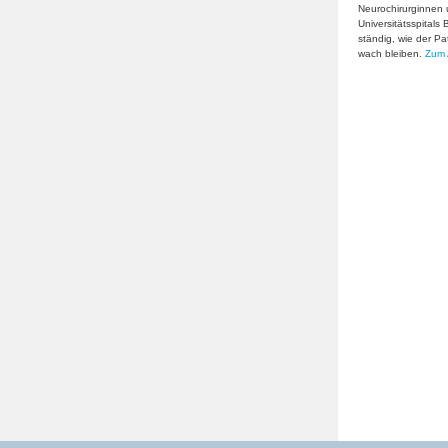
Neurochirurginnen 
Universitätsspital
ständig, wie der Pa
wach bleiben.
Zum A