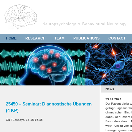
Neuropsychology & Behavioural Neurology
HOME
RESEARCH
TEAM
PUBLICATIONS
CONTACT
News
29.01.2024
25450 – Seminar: Diagnostische Übungen
Der Patient bleibt 
gelingt - «gesundh
(4 KP)
chirurgischen Eingri
dabei. Der Patient 
On Tuesdays, 14.15-15.45
Besondere daran: E
wach. Um zu verhin
Bewegungszentrum v